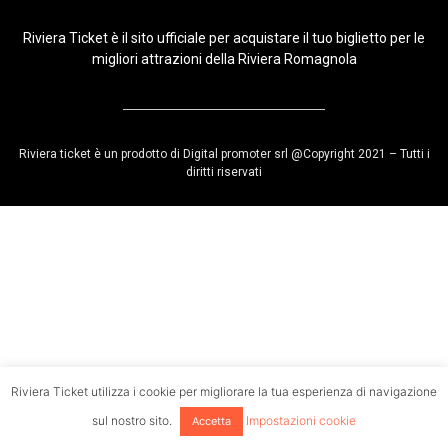
Riviera Ticket è il sito ufficiale per acquistare il tuo biglietto per le
migliori attrazioni della Riviera Romagnola
Riviera ticket è un prodotto di Digital promoter srl @Copyright 2021 – Tutti i
diritti riservati
Riviera Ticket utilizza i cookie per migliorare la tua esperienza di navigazione
sul nostro sito.
Impostazioni cookie
Accetta