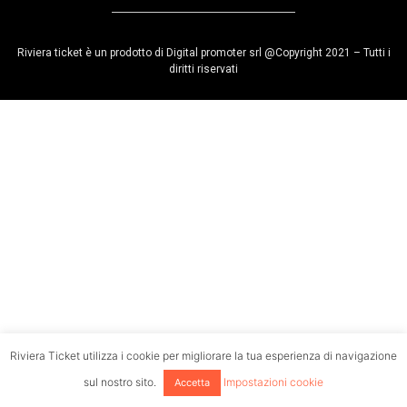
Riviera ticket è un prodotto di Digital promoter srl @Copyright 2021 – Tutti i
diritti riservati
Riviera Ticket utilizza i cookie per migliorare la tua esperienza di navigazione
sul nostro sito.
Impostazioni cookie
Accetta