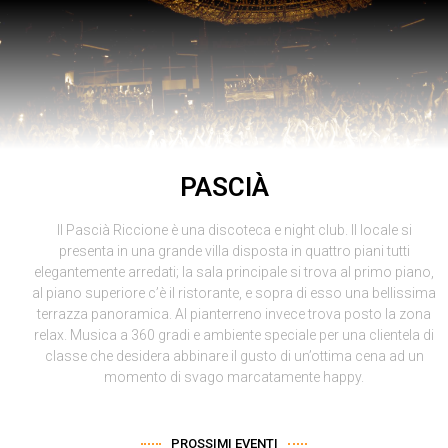
Riviera Ticket
I tuoi biglietti in riviera
PASCIÀ
Il Pascià Riccione è una discoteca e night club. Il locale si
presenta in una grande villa disposta in quattro piani tutti
elegantemente arredati; la sala principale si trova al primo piano,
al piano superiore c’è il ristorante, e sopra di esso una bellissima
terrazza panoramica. Al pianterreno invece trova posto la zona
relax. Musica a 360 gradi e ambiente speciale per una clientela di
classe che desidera abbinare il gusto di un’ottima cena ad un
momento di svago marcatamente happy.
PROSSIMI EVENTI