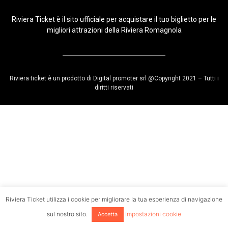
Riviera Ticket è il sito ufficiale per acquistare il tuo biglietto per le
migliori attrazioni della Riviera Romagnola
Riviera ticket è un prodotto di Digital promoter srl @Copyright 2021 – Tutti i
diritti riservati
Riviera Ticket utilizza i cookie per migliorare la tua esperienza di navigazione
sul nostro sito.
Impostazioni cookie
Accetta