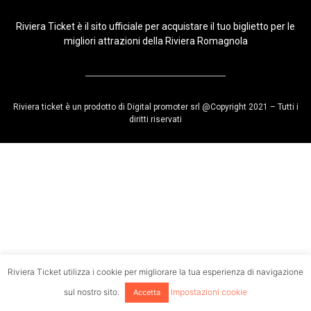
Riviera Ticket è il sito ufficiale per acquistare il tuo biglietto per le
migliori attrazioni della Riviera Romagnola
Riviera ticket è un prodotto di Digital promoter srl @Copyright 2021 – Tutti i
diritti riservati
Riviera Ticket utilizza i cookie per migliorare la tua esperienza di navigazione
sul nostro sito.
Impostazioni cookie
Accetta