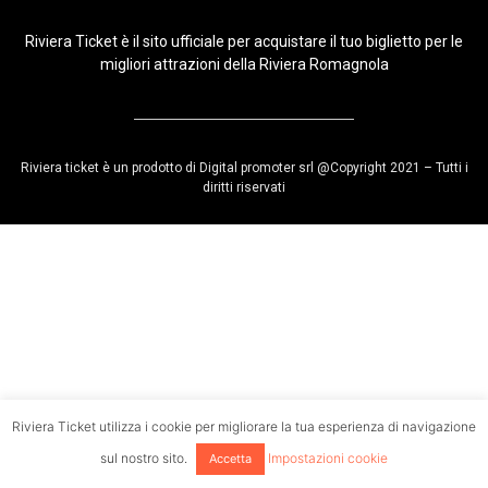
Riviera Ticket è il sito ufficiale per acquistare il tuo biglietto per le
migliori attrazioni della Riviera Romagnola
Riviera ticket è un prodotto di Digital promoter srl @Copyright 2021 – Tutti i
diritti riservati
Riviera Ticket utilizza i cookie per migliorare la tua esperienza di navigazione
sul nostro sito.
Impostazioni cookie
Accetta